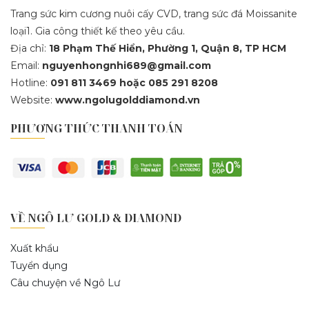
Trang sức kim cương nuôi cấy CVD, trang sức đá Moissanite
loại1. Gia công thiết kế theo yêu cầu.
Địa chỉ:
18 Phạm Thế Hiển, Phường 1, Quận 8, TP HCM
Email:
nguyenhongnhi689@gmail.com
Hotline:
091 811 3469 hoặc 085 291 8208
Website:
www.ngolugolddiamond.vn
PHƯƠNG THỨC THANH TOÁN
VỀ NGÔ LƯ GOLD & DIAMOND
Xuất khẩu
Tuyển dụng
Câu chuyện về Ngô Lư