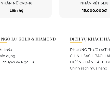
NHẪN KẾT 3LI8
NHẪN NỮ C
15.000.000đ
Liên h
 NGÔ LƯ GOLD & DIAMOND
DỊCH VỤ KHÁCH H
ất khẩu
PHƯƠNG THỨC ĐẶT 
yển dụng
CHÍNH SÁCH BẢO H
u chuyện về Ngô Lư
HƯỚNG DẪN CÁCH ĐO
Chính sách mua hàng