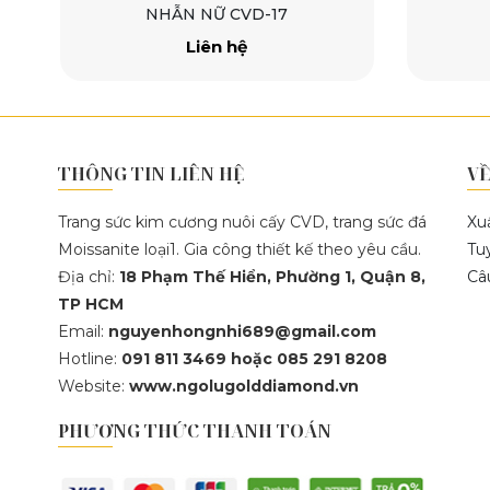
NHẪN NỮ CVD-16
Liên hệ
THÔNG TIN LIÊN HỆ
VỀ
Trang sức kim cương nuôi cấy CVD, trang sức đá
Xu
Moissanite loại1. Gia công thiết kế theo yêu cầu.
Tu
Địa chỉ:
18 Phạm Thế Hiển, Phường 1, Quận 8,
Câ
TP HCM
Email:
nguyenhongnhi689@gmail.com
Hotline:
091 811 3469 hoặc 085 291 8208
Website:
www.ngolugolddiamond.vn
PHƯƠNG THỨC THANH TOÁN