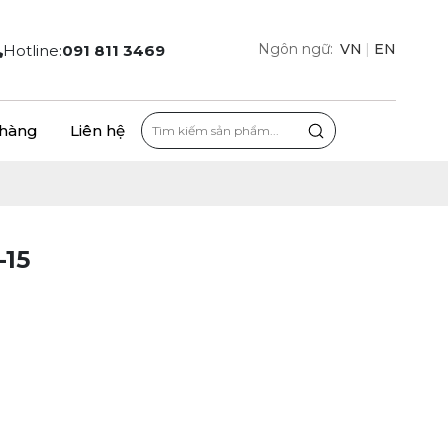
Ngôn ngữ:
VN
|
EN
Hotline:
091 811 3469
 hàng
Liên hệ
15