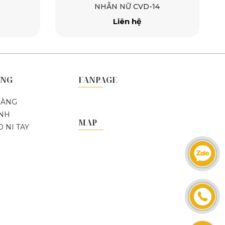
VD-14
NHẪN NỮ CVD-13
ệ
30.000.000đ
ÀNG
FANPAGE
HÀNG
ÀNH
MAP
 NI TAY