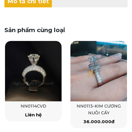
Mô tả chi tiết
Sản phẩm cùng loại
NN0114CVD
NN0113-KIM CƯƠNG
NUÔI CẤY
Liên hệ
36.000.000đ