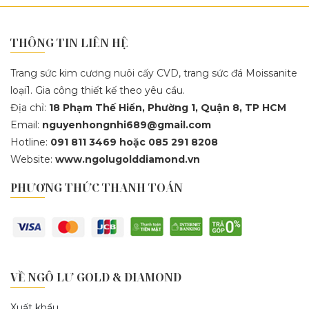
THÔNG TIN LIÊN HỆ
Trang sức kim cương nuôi cấy CVD, trang sức đá Moissanite
loại1. Gia công thiết kế theo yêu cầu.
Địa chỉ:
18 Phạm Thế Hiển, Phường 1, Quận 8, TP HCM
Email:
nguyenhongnhi689@gmail.com
Hotline:
091 811 3469 hoặc 085 291 8208
Website:
www.ngolugolddiamond.vn
PHƯƠNG THỨC THANH TOÁN
VỀ NGÔ LƯ GOLD & DIAMOND
Xuất khẩu