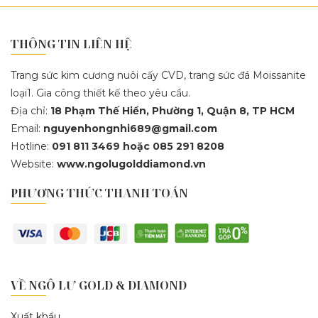
THÔNG TIN LIÊN HỆ
Trang sức kim cương nuôi cấy CVD, trang sức đá Moissanite
loại1. Gia công thiết kế theo yêu cầu.
Địa chỉ:
18 Phạm Thế Hiển, Phường 1, Quận 8, TP HCM
Email:
nguyenhongnhi689@gmail.com
Hotline:
091 811 3469 hoặc 085 291 8208
Website:
www.ngolugolddiamond.vn
PHƯƠNG THỨC THANH TOÁN
VỀ NGÔ LƯ GOLD & DIAMOND
Xuất khẩu