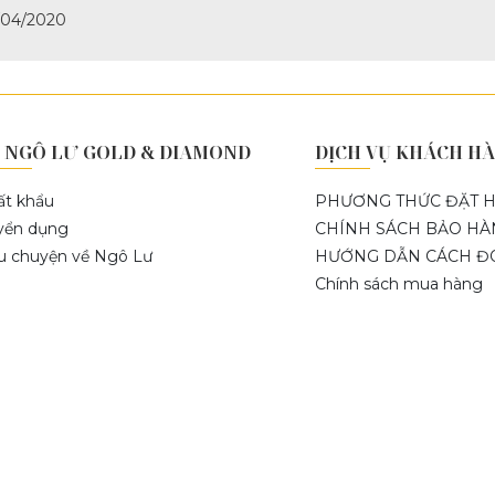
04/2020
 NGÔ LƯ GOLD & DIAMOND
DỊCH VỤ KHÁCH H
ất khẩu
PHƯƠNG THỨC ĐẶT 
yển dụng
CHÍNH SÁCH BẢO H
u chuyện về Ngô Lư
HƯỚNG DẪN CÁCH ĐO
Chính sách mua hàng