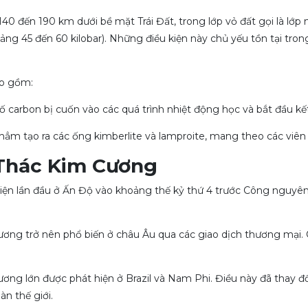
0 đến 190 km dưới bề mặt Trái Đất, trong lớp vỏ đất gọi là lớp 
ảng 45 đến 60 kilobar). Những điều kiện này chủ yếu tồn tại tron
ao gồm:
ố carbon bị cuốn vào các quá trình nhiệt động học và bắt đầu kết
thẳm tạo ra các ống kimberlite và lamproite, mang theo các viên
 Thác Kim Cương
hiện lần đầu ở Ấn Độ vào khoảng thế kỷ thứ 4 trước Công nguyê
 cương trở nên phổ biến ở châu Âu qua các giao dịch thương mại
cương lớn được phát hiện ở Brazil và Nam Phi. Điều này đã thay
n thế giới.