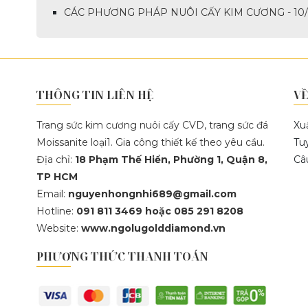
CÁC PHƯƠNG PHÁP NUÔI CẤY KIM CƯƠNG - 10/
THÔNG TIN LIÊN HỆ
VỀ
Trang sức kim cương nuôi cấy CVD, trang sức đá
Xu
Moissanite loại1. Gia công thiết kế theo yêu cầu.
Tu
Địa chỉ:
18 Phạm Thế Hiển, Phường 1, Quận 8,
Câ
TP HCM
Email:
nguyenhongnhi689@gmail.com
Hotline:
091 811 3469 hoặc 085 291 8208
Website:
www.ngolugolddiamond.vn
PHƯƠNG THỨC THANH TOÁN