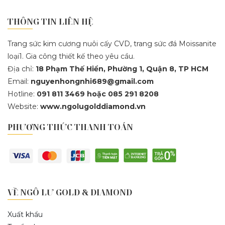
THÔNG TIN LIÊN HỆ
Trang sức kim cương nuôi cấy CVD, trang sức đá Moissanite
loại1. Gia công thiết kế theo yêu cầu.
Địa chỉ:
18 Phạm Thế Hiển, Phường 1, Quận 8, TP HCM
Email:
nguyenhongnhi689@gmail.com
Hotline:
091 811 3469 hoặc 085 291 8208
Website:
www.ngolugolddiamond.vn
PHƯƠNG THỨC THANH TOÁN
VỀ NGÔ LƯ GOLD & DIAMOND
Xuất khẩu