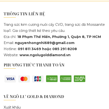
THÔNG TIN LIÊN HỆ
Trang sức kim cương nuôi cấy CVD, trang sức đá Moissanite
loại1. Gia công thiết kế theo yêu cầu.
Địa chỉ:
18 Phạm Thế Hiển, Phường 1, Quận 8, TP HCM
Email:
nguyenhongnhi689@gmail.com
Hotline:
091 811 3469 hoặc 085 291 8208
Website:
www.ngolugolddiamond.vn
PHƯƠNG THỨC THANH TOÁN
VỀ NGÔ LƯ GOLD & DIAMOND
Xuất khẩu